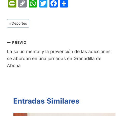
Pr
C
W
T
F
C
in
o
h
w
a
o
tF
p
at
itt
c
m
Tags
#
Deportes
ri
y
s
er
e
p
de
e
Li
A
b
ar
Entradas:
n
n
p
o
tir
Navegación
PREVIO
dl
k
p
o
La salud mental y la prevención de las adicciones
de
se abordan en una jornadas en Granadilla de
y
k
entradas
Abona
Entradas Similares