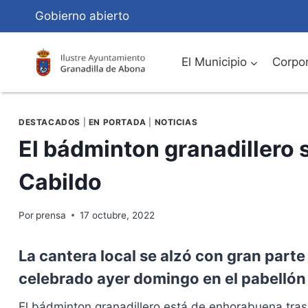
Saltar
Gobierno abierto
al
Contenido
El Municipio
Corpor
DESTACADOS
|
EN PORTADA
|
NOTICIAS
El bádminton granadillero 
Cabildo
Por
prensa
17 octubre, 2022
La cantera local se alzó con gran parte
celebrado ayer domingo en el pabellón
El bádminton granadillero está de enhorabuena tras