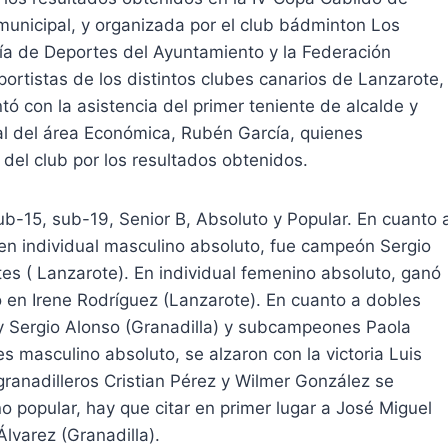
unicipal, y organizada por el club bádminton Los
alía de Deportes del Ayuntamiento y la Federación
ortistas de los distintos clubes canarios de Lanzarote,
ó con la asistencia del primer teniente de alcalde y
al del área Económica, Rubén García, quienes
s del club por los resultados obtenidos.
ub-15, sub-19, Senior B, Absoluto y Popular. En cuanto 
, en individual masculino absoluto, fue campeón Sergio
es ( Lanzarote). En individual femenino absoluto, ganó
 en Irene Rodríguez (Lanzarote). En cuanto a dobles
y Sergio Alonso (Granadilla) y subcampeones Paola
s masculino absoluto, se alzaron con la victoria Luis
granadilleros Cristian Pérez y Wilmer González se
no popular, hay que citar en primer lugar a José Miguel
lvarez (Granadilla).