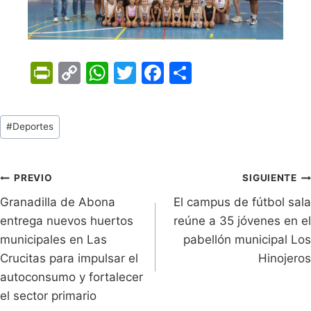
Pr
C
W
T
F
C
in
o
h
w
a
o
tF
p
at
itt
c
m
Tags
#
Deportes
ri
y
s
er
e
p
de
e
Li
A
b
ar
Entradas:
n
n
p
o
tir
Navegación
PREVIO
SIGUIENTE
dl
k
p
o
Granadilla de Abona
El campus de fútbol sala
de
entrega nuevos huertos
reúne a 35 jóvenes en el
y
k
entradas
municipales en Las
pabellón municipal Los
Crucitas para impulsar el
Hinojeros
autoconsumo y fortalecer
el sector primario