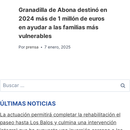
Granadilla de Abona destinó en
2024 más de 1 millón de euros
en ayudar a las familias más
vulnerables
Por
prensa
7 enero, 2025
Buscar:
ÚLTIMAS NOTICIAS
La actuación permitirá completar la rehabilitación el
paseo hasta Los Balos y culmina una intervención