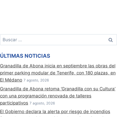
Buscar:
ÚLTIMAS NOTICIAS
Granadilla de Abona inicia en septiembre las obras del
primer parking modular de Tenerife, con 180 plazas, en
El Médano
7 agosto, 2026
Granadilla de Abona retoma ‘Granadilla con su Cultura’
con una programación renovada de talleres
participativos
7 agosto, 2026
El Gobierno declara la alerta por riesgo de incendios