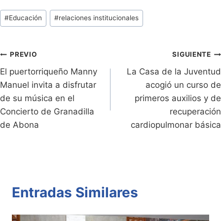
tF
p
at
itt
c
m
Tags
#
Educación
#
relaciones institucionales
ri
y
s
er
e
p
de
e
Li
A
b
ar
Entradas:
n
n
p
o
tir
Navegación
PREVIO
SIGUIENTE
dl
k
p
o
El puertorriqueño Manny
La Casa de la Juventud
de
Manuel invita a disfrutar
acogió un curso de
y
k
entradas
de su música en el
primeros auxilios y de
Concierto de Granadilla
recuperación
de Abona
cardiopulmonar básica
Entradas Similares