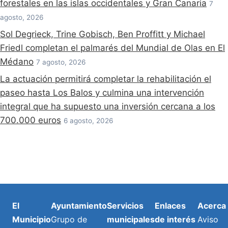
forestales en las islas occidentales y Gran Canaria
7
agosto, 2026
Sol Degrieck, Trine Gobisch, Ben Proffitt y Michael
Friedl completan el palmarés del Mundial de Olas en El
Médano
7 agosto, 2026
La actuación permitirá completar la rehabilitación el
paseo hasta Los Balos y culmina una intervención
integral que ha supuesto una inversión cercana a los
700.000 euros
6 agosto, 2026
El
Ayuntamiento
Servicios
Enlaces
Acerca
Municipio
Grupo de
municipales
de interés
Aviso