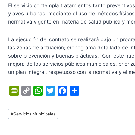
El servicio contempla tratamientos tanto preventivo
y aves urbanas, mediante el uso de métodos físicos
normativa vigente en materia de salud pública y me
La ejecución del contrato se realizará bajo un progra
las zonas de actuación; cronograma detallado de i
sobre prevención y buenas prácticas. “Con este nue
mejora de los servicios públicos municipales, prioriz
un plan integral, respetuoso con la normativa y el
Pr
C
W
T
F
C
in
o
h
w
a
o
tF
p
at
itt
c
m
Tags
#
Servicios Municipales
ri
y
s
er
e
p
de
e
Li
A
b
ar
Entradas: