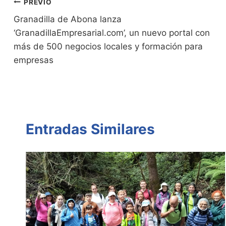
n
n
p
o
tir
Navegación
PREVIO
dl
k
p
o
Granadilla de Abona lanza
de
‘GranadillaEmpresarial.com’, un nuevo portal con
y
k
entradas
más de 500 negocios locales y formación para
empresas
Entradas Similares