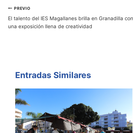
ri
y
s
er
e
p
Navegación
PREVIO
e
Li
A
b
ar
El talento del IES Magallanes brilla en Granadilla co
de
n
n
p
o
tir
una exposición llena de creatividad
entradas
dl
k
p
o
y
k
Entradas Similares