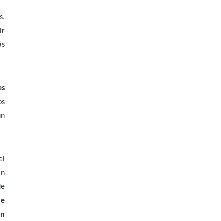
s,
ir
ás
es
os
un
el
in
de
de
ón