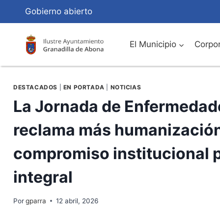
Saltar
Gobierno abierto
al
Contenido
El Municipio
Corpor
DESTACADOS
|
EN PORTADA
|
NOTICIAS
La Jornada de Enfermedade
reclama más humanización,
compromiso institucional p
integral
Por
gparra
12 abril, 2026