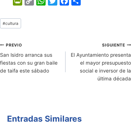
Pr
C
W
T
F
C
in
o
h
w
a
o
tF
p
at
itt
c
m
Tags
#
cultura
ri
y
s
er
e
p
de
e
Li
A
b
ar
Entradas:
n
n
p
o
tir
Navegación
PREVIO
SIGUIENTE
dl
k
p
o
San Isidro arranca sus
El Ayuntamiento presenta
de
fiestas con su gran baile
el mayor presupuesto
y
k
entradas
de taifa este sábado
social e inversor de la
última década
Entradas Similares