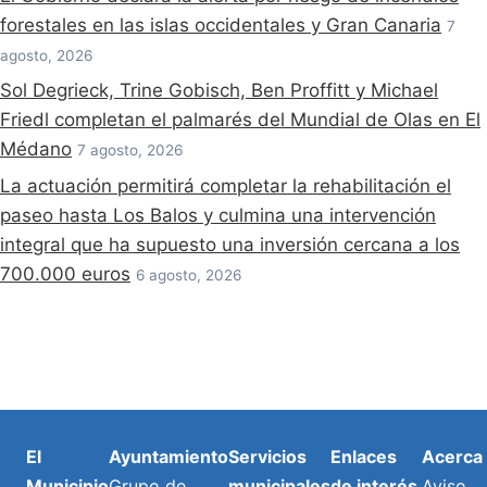
forestales en las islas occidentales y Gran Canaria
7
agosto, 2026
Sol Degrieck, Trine Gobisch, Ben Proffitt y Michael
Friedl completan el palmarés del Mundial de Olas en El
Médano
7 agosto, 2026
La actuación permitirá completar la rehabilitación el
paseo hasta Los Balos y culmina una intervención
integral que ha supuesto una inversión cercana a los
700.000 euros
6 agosto, 2026
El
Ayuntamiento
Servicios
Enlaces
Acerca
Municipio
Grupo de
municipales
de interés
Aviso