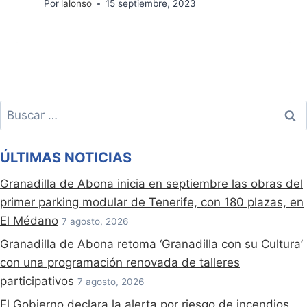
Por
lalonso
15 septiembre, 2023
Buscar:
ÚLTIMAS NOTICIAS
Granadilla de Abona inicia en septiembre las obras del
primer parking modular de Tenerife, con 180 plazas, en
El Médano
7 agosto, 2026
Granadilla de Abona retoma ‘Granadilla con su Cultura’
con una programación renovada de talleres
participativos
7 agosto, 2026
El Gobierno declara la alerta por riesgo de incendios