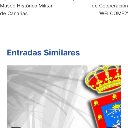
y
k
entradas
Museo Histórico Militar
de Cooperación
de Canarias
‘WELCOME2’
Entradas Similares