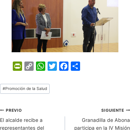
Pr
C
W
T
F
C
in
o
h
w
a
o
tF
p
at
itt
c
m
Tags
#
Promoción de la Salud
ri
y
s
er
e
p
de
e
Li
A
b
ar
Entradas:
n
n
p
o
tir
Navegación
PREVIO
SIGUIENTE
dl
k
p
o
El alcalde recibe a
Granadilla de Abona
de
representantes del
participa en la IV Misión