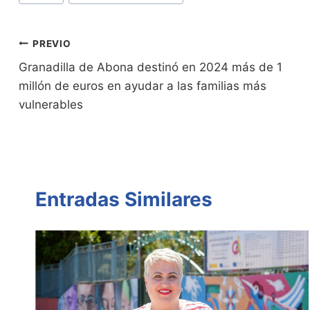
ri
y
s
er
e
p
de
e
Li
A
b
ar
Entradas:
n
n
p
o
tir
Navegación
PREVIO
dl
k
p
o
Granadilla de Abona destinó en 2024 más de 1
de
millón de euros en ayudar a las familias más
y
k
entradas
vulnerables
Entradas Similares