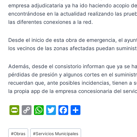
empresa adjudicataria ya ha ido haciendo acopio de 
encontrándose en la actualidad realizando las prueb
las diferentes conexiones a la red.
Desde el inicio de esta obra de emergencia, el ayu
los vecinos de las zonas afectadas puedan suministr
Además, desde el consistorio informan que ya se h
pérdidas de presión y algunos cortes en el suminis
recuerdan que, ante posibles incidencias, tienen a s
la propia app de la empresa concesionaria del servic
Pr
C
W
T
F
C
in
o
h
w
a
o
tF
p
at
itt
c
m
Tags
#
Obras
#
Servicios Municipales