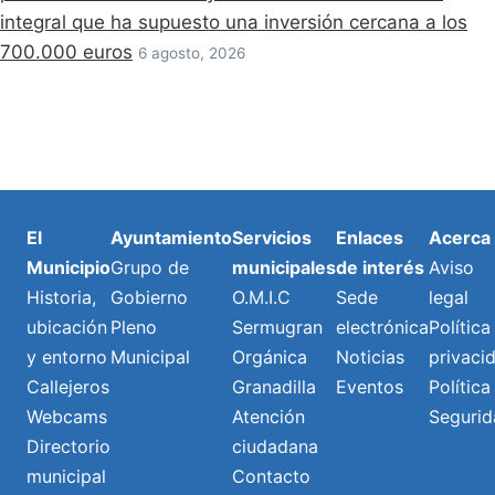
integral que ha supuesto una inversión cercana a los
700.000 euros
6 agosto, 2026
El
Ayuntamiento
Servicios
Enlaces
Acerca
Municipio
Grupo de
municipales
de interés
Aviso
Historia,
Gobierno
O.M.I.C
Sede
legal
ubicación
Pleno
Sermugran
electrónica
Política
y entorno
Municipal
Orgánica
Noticias
privaci
Callejeros
Granadilla
Eventos
Política
Webcams
Atención
Segurid
Directorio
ciudadana
municipal
Contacto