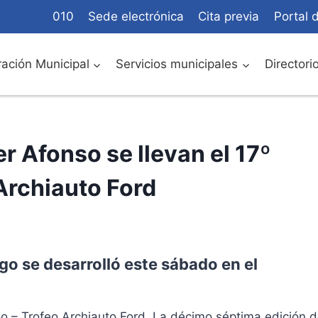
010
Sede electrónica
Cita previa
Portal 
ación Municipal
Servicios municipales
Directori
r Afonso se llevan el 17º
 Archiauto Ford
go se desarrolló este sábado en el
ogo – Trofeo Archiauto Ford. La décimo séptima edición 