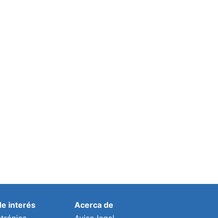
El Consejo Escolar de Granadilla de
Abona acuerda trasladar la “grave
situación” de sus centros educativos a
la Consejería de Educación
Por
lalonso
19 octubre, 2023
de interés
Acerca de