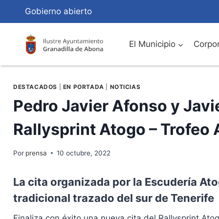
Saltar
Gobierno abierto
al
Contenido
El Municipio
Corpor
DESTACADOS
|
EN PORTADA
|
NOTICIAS
Pedro Javier Afonso y Javie
Rallysprint Atogo – Trofeo
Por
prensa
10 octubre, 2022
La cita organizada por la Escudería Ato
tradicional trazado del sur de Tenerife
Finaliza con éxito una nueva cita del Rallysprint At