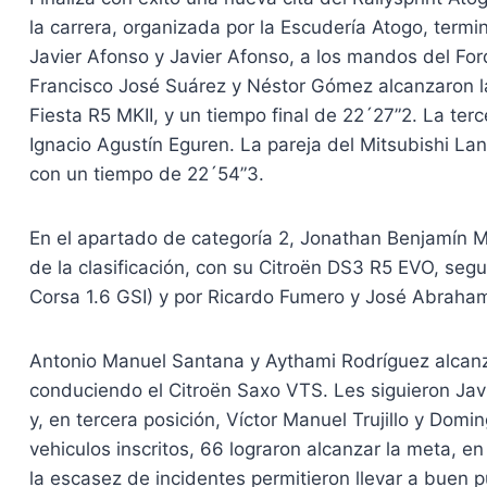
la carrera, organizada por la Escudería Atogo, ter
Javier Afonso y Javier Afonso, a los mandos del Ford
Francisco José Suárez y Néstor Gómez alcanzaron la
Fiesta R5 MKII, y un tiempo final de 22´27”2. La ter
Ignacio Agustín Eguren. La pareja del Mitsubishi La
con un tiempo de 22´54”3.
En el apartado de categoría 2, Jonathan Benjamín 
de la clasificación, con su Citroën DS3 R5 EVO, se
Corsa 1.6 GSI) y por Ricardo Fumero y José Abraha
Antonio Manuel Santana y Aythami Rodríguez alcanza
conduciendo el Citroën Saxo VTS. Les siguieron Javi
y, en tercera posición, Víctor Manuel Trujillo y Dom
vehiculos inscritos, 66 lograron alcanzar la meta, 
la escasez de incidentes permitieron llevar a buen p