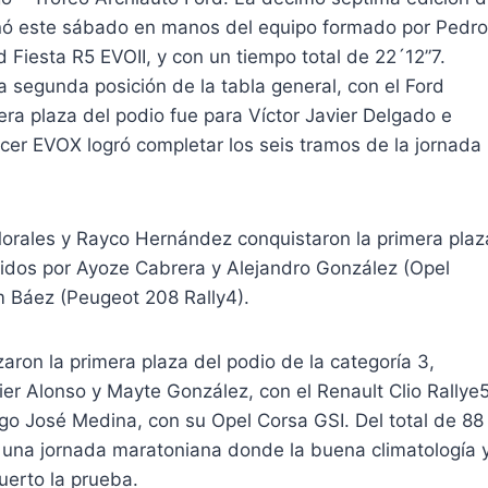
minó este sábado en manos del equipo formado por Pedro
 Fiesta R5 EVOII, y con un tiempo total de 22´12”7.
 segunda posición de la tabla general, con el Ford
cera plaza del podio fue para Víctor Javier Delgado e
ncer EVOX logró completar los seis tramos de la jornada
Morales y Rayco Hernández conquistaron la primera plaz
guidos por Ayoze Cabrera y Alejandro González (Opel
m Báez (Peugeot 208 Rally4).
ron la primera plaza del podio de la categoría 3,
er Alonso y Mayte González, con el Renault Clio Rallye
ingo José Medina, con su Opel Corsa GSI. Del total de 88
en una jornada maratoniana donde la buena climatología 
uerto la prueba.