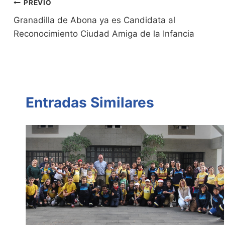
ri
y
s
er
e
p
Navegación
PREVIO
e
Li
A
b
ar
Granadilla de Abona ya es Candidata al
de
n
n
p
o
tir
Reconocimiento Ciudad Amiga de la Infancia
entradas
dl
k
p
o
y
k
Entradas Similares