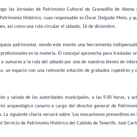
acoge las Jornadas de Patrimonio Cultural de Granadilla de Abona 
 Patrimonio Histórico, cuyo responsable es Óscar Delgado Melo, y q
s, así como una ruta circular el sábado, 16 de diciembre.
queza patrimonial, siendo este evento una herramienta indispensab
profesionales en la materia. El concejal aprovecha para trasladar u
o a sumarse a la ruta del sábado por uno de nuestros bienes de inter
ara, un espacio con una relevante estación de grabados rupestres y 
ón y saluda de las autoridades municipales, a las 9.00 horas, y ac
nio arqueológico canario a cargo del director general de Patrimon
. La siguiente charla versará sobre ‘Los mecanismos preventivos en 
l Servicio de Patrimonio Histórico del Cabildo de Tenerife, José Carl