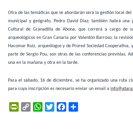
Otra de las temáticas que se abordarán será la gestión local de
municipal y geógrafo, Pedro David Díaz; también habrá una 
Cultural de Granadilla de Abona, que correrá a cargo de su
arqueológicos en Gran Canaria por Valentón Barroso; la revisión
Hacomar Ruíz, arqueólogos y de Prored Sociedad Cooperativa, y ‘E
parte de Sergio Pou, son otras de las conferencias previstas. 
una en la mañana y otra en la tarde.
Para el sábado, 16 de diciembre, se ha organizado una ruta ci
para cuya inscripción es necesario enviar un email a
info@atara
Pr
C
W
T
F
C
in
o
h
w
a
o
tF
p
at
itt
c
m