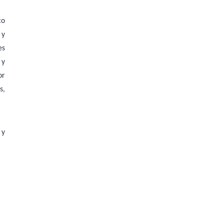
co
 y
es
 y
or
s,
 y