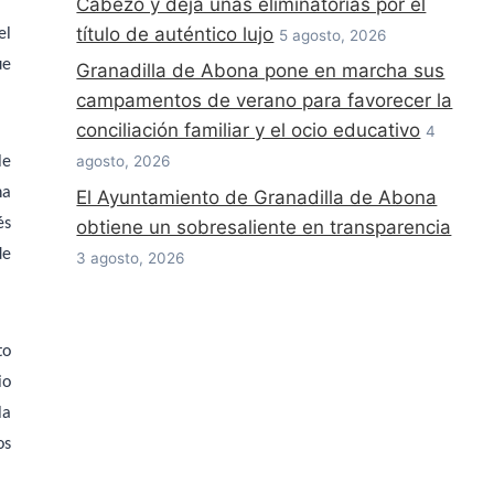
Cabezo y deja unas eliminatorias por el
título de auténtico lujo
el
5 agosto, 2026
ue
Granadilla de Abona pone en marcha sus
campamentos de verano para favorecer la
conciliación familiar y el ocio educativo
4
agosto, 2026
le
na
El Ayuntamiento de Granadilla de Abona
és
obtiene un sobresaliente en transparencia
de
3 agosto, 2026
to
io
la
os