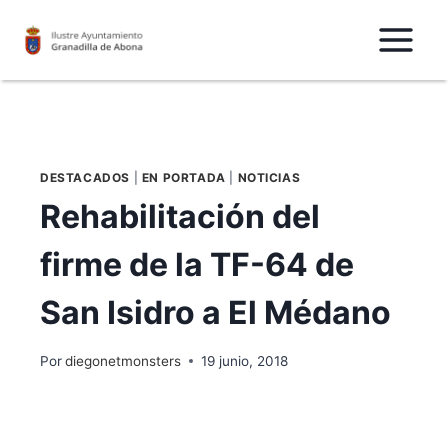
Saltar
al
Contenido
DESTACADOS
|
EN PORTADA
|
NOTICIAS
Rehabilitación del
firme de la TF-64 de
San Isidro a El Médano
Por
diegonetmonsters
19 junio, 2018