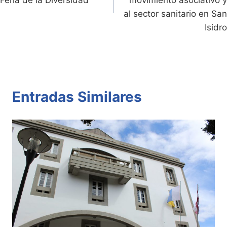
entradas
Feria de la Diversidad
movimiento asociativo y
al sector sanitario en San
Isidro
Entradas Similares