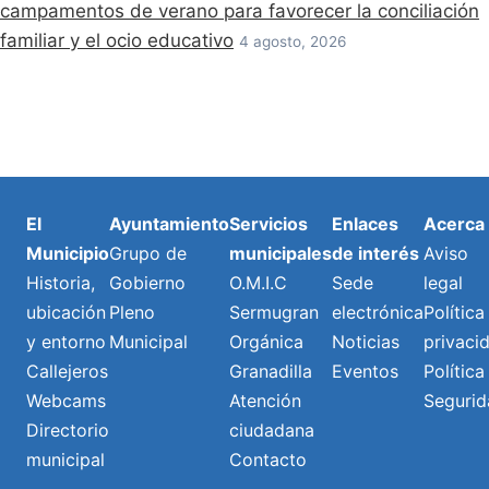
campamentos de verano para favorecer la conciliación
familiar y el ocio educativo
4 agosto, 2026
El
Ayuntamiento
Servicios
Enlaces
Acerca
Municipio
Grupo de
municipales
de interés
Aviso
Historia,
Gobierno
O.M.I.C
Sede
legal
ubicación
Pleno
Sermugran
electrónica
Política
y entorno
Municipal
Orgánica
Noticias
privaci
Callejeros
Granadilla
Eventos
Política
Webcams
Atención
Segurid
Directorio
ciudadana
municipal
Contacto