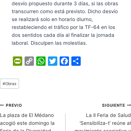
desvío propuesto durante 3 días, si las obras
transcurren como está previsto. Dicho desvío
se realizará solo en horario diurno,
restableciendo el tráfico por la TF-64 en los
dos sentidos cada día al finalizar la jornada
laboral. Disculpen las molestias.
Pr
C
W
T
F
C
in
o
h
w
a
o
tF
p
at
itt
c
m
Tags
#
Obras
ri
y
s
er
e
p
de
e
Li
A
b
ar
Entradas:
n
n
p
o
tir
Navegación
PREVIO
SIGUIENTE
dl
k
p
o
La plaza de El Médano
La II Feria de Salud
de
acogió este domingo la
‘Sensibilíza-t’ reúne al
y
k