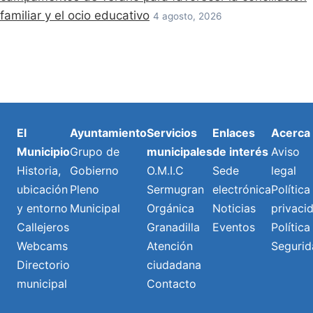
familiar y el ocio educativo
4 agosto, 2026
El
Ayuntamiento
Servicios
Enlaces
Acerca
Municipio
Grupo de
municipales
de interés
Aviso
Historia,
Gobierno
O.M.I.C
Sede
legal
ubicación
Pleno
Sermugran
electrónica
Política
y entorno
Municipal
Orgánica
Noticias
privaci
Callejeros
Granadilla
Eventos
Política
Webcams
Atención
Segurid
Directorio
ciudadana
municipal
Contacto