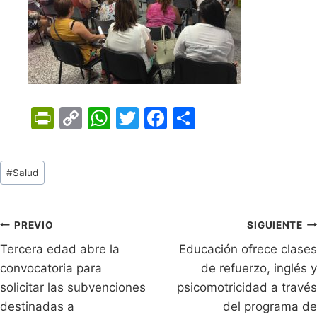
Pr
C
W
T
F
C
in
o
h
w
a
o
tF
p
at
itt
c
m
Tags
#
Salud
ri
y
s
er
e
p
de
e
Li
A
b
ar
Entradas:
n
n
p
o
tir
Navegación
PREVIO
SIGUIENTE
dl
k
p
o
Tercera edad abre la
Educación ofrece clases
de
convocatoria para
de refuerzo, inglés y
y
k
entradas
solicitar las subvenciones
psicomotricidad a través
destinadas a
del programa de