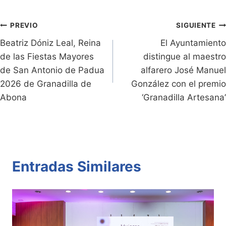
e
Li
A
b
ar
Entradas:
n
n
p
o
tir
Navegación
PREVIO
SIGUIENTE
dl
k
p
o
Beatriz Dóniz Leal, Reina
El Ayuntamiento
de
de las Fiestas Mayores
distingue al maestro
y
k
entradas
de San Antonio de Padua
alfarero José Manuel
2026 de Granadilla de
González con el premio
Abona
‘Granadilla Artesana’
Entradas Similares