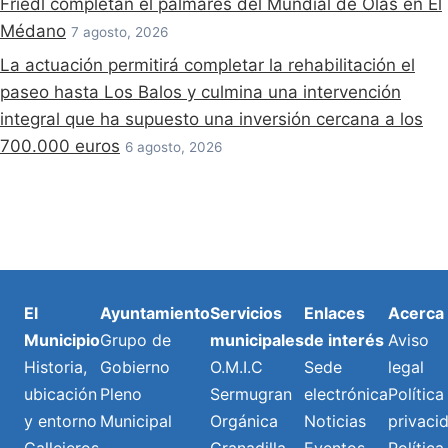
Friedl completan el palmarés del Mundial de Olas en El
Médano
7 agosto, 2026
La actuación permitirá completar la rehabilitación el
paseo hasta Los Balos y culmina una intervención
integral que ha supuesto una inversión cercana a los
700.000 euros
6 agosto, 2026
El
Ayuntamiento
Servicios
Enlaces
Acerca
Municipio
Grupo de
municipales
de interés
Aviso
Historia,
Gobierno
O.M.I.C
Sede
legal
ubicación
Pleno
Sermugran
electrónica
Política
y entorno
Municipal
Orgánica
Noticias
privaci