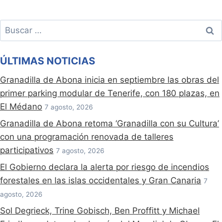
Buscar:
ÚLTIMAS NOTICIAS
Granadilla de Abona inicia en septiembre las obras del
primer parking modular de Tenerife, con 180 plazas, en
El Médano
7 agosto, 2026
Granadilla de Abona retoma ‘Granadilla con su Cultura’
con una programación renovada de talleres
participativos
7 agosto, 2026
El Gobierno declara la alerta por riesgo de incendios
forestales en las islas occidentales y Gran Canaria
7
agosto, 2026
Sol Degrieck, Trine Gobisch, Ben Proffitt y Michael