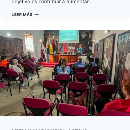
objetivo es contribuir a aumentar…
GRANADILLA
LEER MÁS
DE
ABONA
MEJORA
LA
CALIDAD
DEL
SERVICIO
DE
AYUDA
A
DOMICILIO
A
LA
POBLACIÓN
DEPENDIENTE