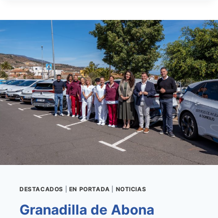
DE
ABONA
CELEBRA
EL
27
DE
FEBRERO
SU
XV
JORNADA
SOBRE
ENFERMEDADES
RARAS
EN
CANARIAS
DESTACADOS
|
EN PORTADA
|
NOTICIAS
Granadilla de Abona