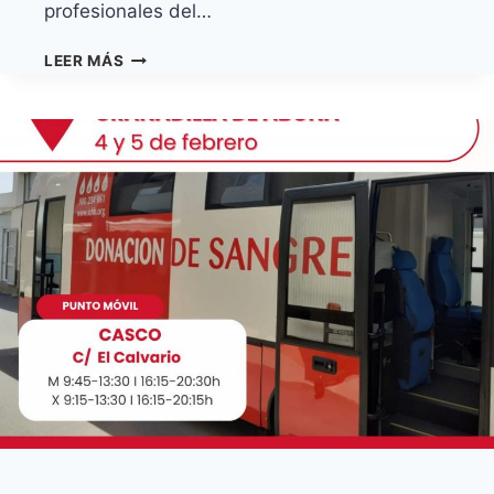
profesionales del…
GRANADILLA
LEER MÁS
DE
ABONA
IMPARTE
UN
TALLER
SOBRE
DERECHOS
DE
LA
INFANCIA