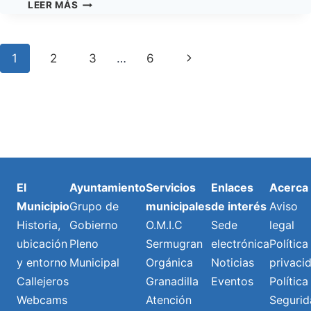
GRANADILLA
LEER MÁS
DE
ABONA
DESTINÓ
Navegación
Next
1
2
3
…
6
EN
2024
de
Page
MÁS
DE
Página
1
MILLÓN
DE
EUROS
EN
El
Ayuntamiento
Servicios
Enlaces
Acerca
AYUDAR
Municipio
Grupo de
municipales
de interés
Aviso
A
LAS
Historia,
Gobierno
O.M.I.C
Sede
legal
FAMILIAS
ubicación
Pleno
Sermugran
electrónica
Política
MÁS
y entorno
Municipal
Orgánica
Noticias
privaci
VULNERABLES
Callejeros
Granadilla
Eventos
Política
Webcams
Atención
Segurid