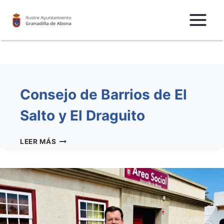
Saltar
al
Contenido
Consejo de Barrios de El
Salto y El Draguito
CONSEJO
LEER MÁS
DE
BARRIOS
DE
EL
SALTO
Y
EL
DRAGUITO