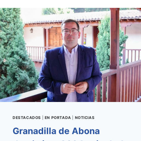
ADQUIERE
EL
INMUEBLE
QUE
ALBERGARÁ
LA
FUTURA
SALA
VELATORIO
DE
CHIMICHE
DESTACADOS
|
EN PORTADA
|
NOTICIAS
Granadilla de Abona