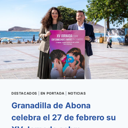
SU
XV
JORNADA
SOBRE
ENFERMEDADES
RARAS
EN
CANARIAS
REAFIRMANDO
SU
COMPROMISO
CON
QUIENES
LAS
PADECEN
DESTACADOS
|
EN PORTADA
|
NOTICIAS
Granadilla de Abona
celebra el 27 de febrero su