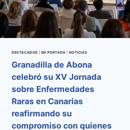
SALUD
DESTACADOS
|
EN PORTADA
|
NOTICIAS
Granadilla de Abona
celebró su XV Jornada
sobre Enfermedades
Raras en Canarias
reafirmando su
compromiso con quienes