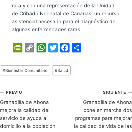
rara y con una representación de la Unidad
de Cribado Neonatal de Canarias, un recurso
asistencial necesario para el diagnóstico de
algunas enfermedades raras.
Pr
C
W
T
F
C
in
o
h
w
a
o
tF
p
at
itt
c
m
Tags
#
Bienestar Comunitario
#
Salud
ri
y
s
er
e
p
de
e
Li
A
b
ar
Entradas:
n
n
p
o
tir
Navegación
PREVIO
SIGUIENTE
dl
k
p
o
Granadilla de Abona
Granadilla de Abona
de
mejora la calidad del
pone en marcha dos
y
k
entradas
servicio de ayuda a
programas para mejorar
domicilio a la población
la calidad de vida de las