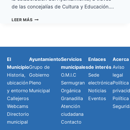
de las concejalías de Cultura y Educación….
LOS
LEER MÁS
COLEGIOS
DEL
MUNICIPIO
SE
SUMAN
AL
El
Ayuntamiento
Servicios
Enlaces
Acerca
PROYECTO
Municipio
Grupo de
municipales
de interés
Aviso
PIALTE
DE
Historia,
Gobierno
O.M.I.C
Sede
legal
FOMENTO
ubicación
Pleno
Sermugran
electrónica
Política
DE
y entorno
Municipal
Orgánica
Noticias
privaci
LA
LECTURA
Callejeros
Granadilla
Eventos
Política
Webcams
Atención
Segurid
Directorio
ciudadana
municipal
Contacto