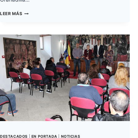
EL
LEER MÁS
AYUNTAMIENTO
HOMENAJEA
A
LOS
AGRICULTORES
Y
LOS
ARTESANOS
QUE
FUNDARON
EL
MERCADO
DEL
AGRICULTOR
DESTACADOS
|
EN PORTADA
|
NOTICIAS