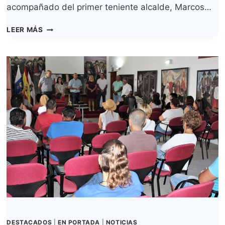
acompañado del primer teniente alcalde, Marcos…
EL
LEER MÁS
AYUNTAMIENTO
PONE
EN
MARCHA
UN
PROGRAMA
DE
FORMACIÓN
Y
EMPLEO
DEL
QUE
SE
BENEFICIA
UNA
QUINCENA
DE
GRANADILLEROS
DESTACADOS
|
EN PORTADA
|
NOTICIAS