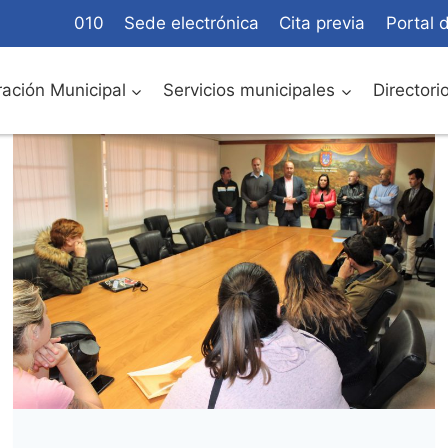
010
Sede electrónica
Cita previa
Portal 
ación Municipal
Servicios municipales
Directori