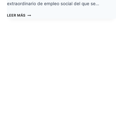
extraordinario de empleo social del que se…
EL
LEER MÁS
AYUNTAMIENTO
PONE
EN
MARCHA
UN
PROGRAMA
DE
EMPLEO
SOCIAL
QUE
BENEFICIA
A
MÁS
DE
MEDIO
CENTENAR
DE
FAMILIAS