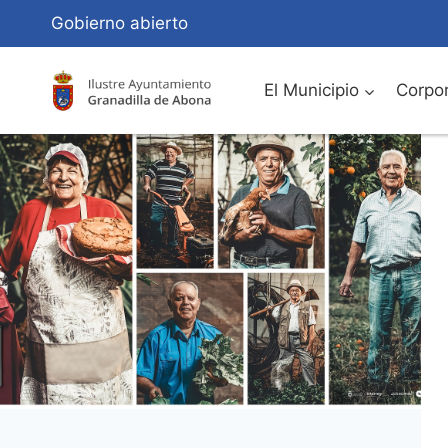
Saltar
Gobierno abierto
al
Contenido
El Municipio
Corpor