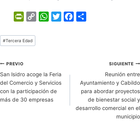
Pr
C
W
T
F
C
in
o
h
w
a
o
tF
p
at
itt
c
m
Tags
#
Tercera Edad
ri
y
s
er
e
p
de
e
Li
A
b
ar
Entradas:
n
n
p
o
tir
Navegación
PREVIO
SIGUIENTE
dl
k
p
o
San Isidro acoge la Feria
Reunión entre
de
del Comercio y Servicios
Ayuntamiento y Cabildo
y
k
entradas
con la participación de
para abordar proyectos
más de 30 empresas
de bienestar social y
desarrollo comercial en el
municipio