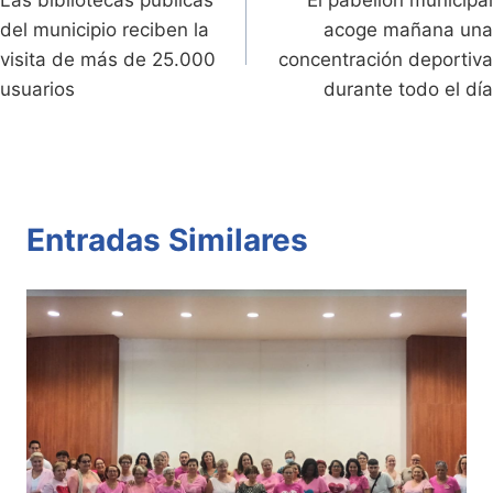
dl
k
p
o
Las bibliotecas públicas
El pabellón municipal
de
del municipio reciben la
acoge mañana una
y
k
entradas
visita de más de 25.000
concentración deportiva
usuarios
durante todo el día
Entradas Similares