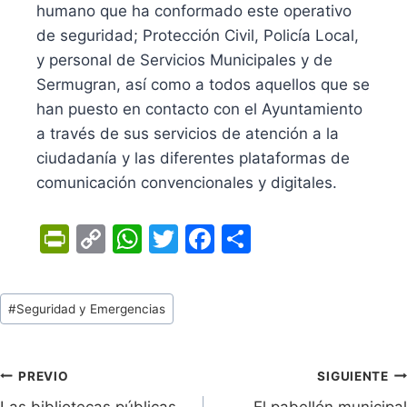
humano que ha conformado este operativo
de seguridad; Protección Civil, Policía Local,
y personal de Servicios Municipales y de
Sermugran, así como a todos aquellos que se
han puesto en contacto con el Ayuntamiento
a través de sus servicios de atención a la
ciudadanía y las diferentes plataformas de
comunicación convencionales y digitales.
Pr
C
W
T
F
C
in
o
h
w
a
o
tF
p
at
itt
c
m
Tags
#
Seguridad y Emergencias
ri
y
s
er
e
p
de
e
Li
A
b
ar
Entradas:
n
n
p
o
tir
Navegación
PREVIO
SIGUIENTE