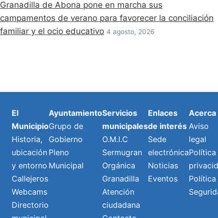
Granadilla de Abona pone en marcha sus
campamentos de verano para favorecer la conciliación
familiar y el ocio educativo
4 agosto, 2026
El
Ayuntamiento
Servicios
Enlaces
Acerca
Municipio
Grupo de
municipales
de interés
Aviso
Historia,
Gobierno
O.M.I.C
Sede
legal
ubicación
Pleno
Sermugran
electrónica
Política
y entorno
Municipal
Orgánica
Noticias
privaci
Callejeros
Granadilla
Eventos
Política
Webcams
Atención
Segurid
Directorio
ciudadana