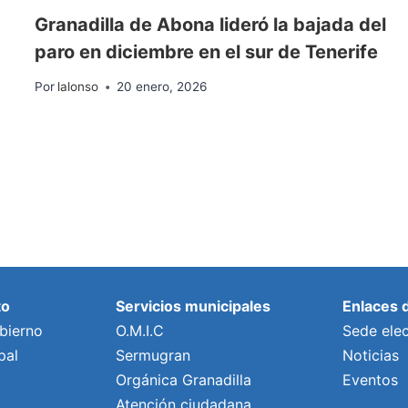
Granadilla de Abona lideró la bajada del
paro en diciembre en el sur de Tenerife
Por
lalonso
20 enero, 2026
to
Servicios municipales
Enlaces 
bierno
O.M.I.C
Sede elec
pal
Sermugran
Noticias
Orgánica Granadilla
Eventos
Atención ciudadana