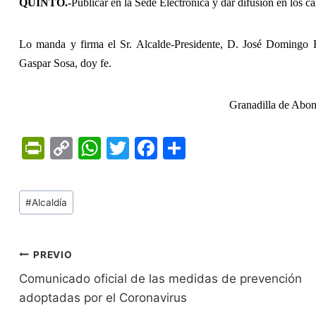
QUINTO.-
Publicar en la Sede Electrónica y dar difusión en los ca
Lo manda y firma el Sr. Alcalde-Presidente, D. José Domingo 
Gaspar Sosa, doy fe.
Granadilla de Abon
Pr
C
W
T
F
C
in
o
h
w
a
o
tF
p
at
itt
c
m
Tags
#
Alcaldía
ri
y
s
er
e
p
de
e
Li
A
b
ar
Entradas:
n
n
p
o
tir
Navegación
PREVIO
dl
k
p
o
Comunicado oficial de las medidas de prevención
de
adoptadas por el Coronavirus
y
k