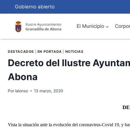
Saltar
Gobierno abierto
al
Contenido
El Municipio
Corpor
DESTACADOS
|
EN PORTADA
|
NOTICIAS
Decreto del Ilustre Ayunta
Abona
Por
lalonso
13 marzo, 2020
DE
Vista la situación ante la evolución del coronavirus-Covid 19, y b