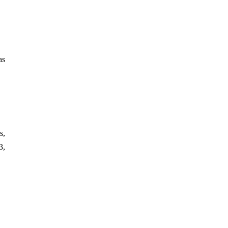
as
s,
3,