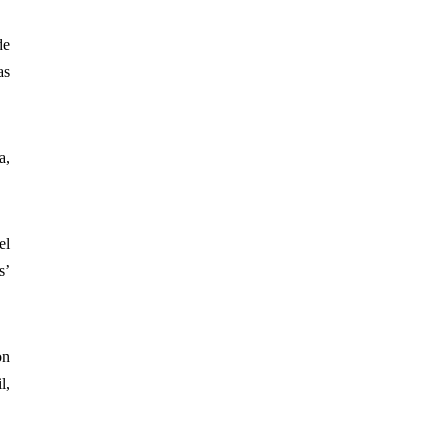
de
as
a,
el
s’
on
l,