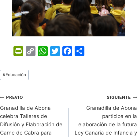
Pr
C
W
T
F
C
in
o
h
w
a
o
tF
p
at
itt
c
m
Tags
#
Educación
ri
y
s
er
e
p
de
e
Li
A
b
ar
Entradas:
n
n
p
o
tir
Navegación
PREVIO
SIGUIENTE
dl
k
p
o
Granadilla de Abona
Granadilla de Abona
de
celebra Talleres de
participa en la
y
k
entradas
Difusión y Elaboración de
elaboración de la futura
Carne de Cabra para
Ley Canaria de Infancia y