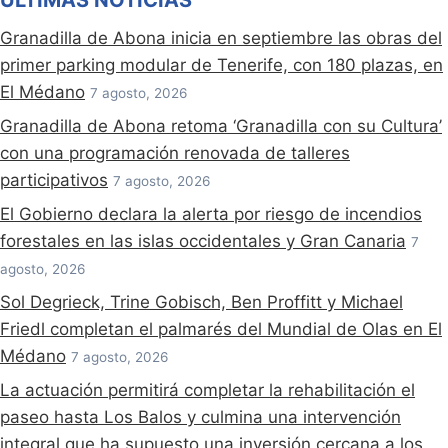
ÚLTIMAS NOTICIAS
Granadilla de Abona inicia en septiembre las obras del
primer parking modular de Tenerife, con 180 plazas, en
El Médano
7 agosto, 2026
Granadilla de Abona retoma ‘Granadilla con su Cultura’
con una programación renovada de talleres
participativos
7 agosto, 2026
El Gobierno declara la alerta por riesgo de incendios
forestales en las islas occidentales y Gran Canaria
7
agosto, 2026
Sol Degrieck, Trine Gobisch, Ben Proffitt y Michael
Friedl completan el palmarés del Mundial de Olas en El
Médano
7 agosto, 2026
La actuación permitirá completar la rehabilitación el
paseo hasta Los Balos y culmina una intervención
integral que ha supuesto una inversión cercana a los