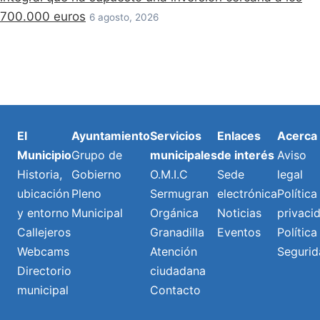
700.000 euros
6 agosto, 2026
El
Ayuntamiento
Servicios
Enlaces
Acerca
Municipio
Grupo de
municipales
de interés
Aviso
Historia,
Gobierno
O.M.I.C
Sede
legal
ubicación
Pleno
Sermugran
electrónica
Política
y entorno
Municipal
Orgánica
Noticias
privaci
Callejeros
Granadilla
Eventos
Política
Webcams
Atención
Segurid
Directorio
ciudadana
municipal
Contacto