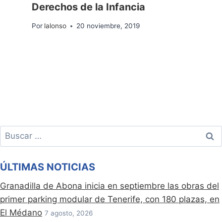
Derechos de la Infancia
Por
lalonso
20 noviembre, 2019
Buscar:
ÚLTIMAS NOTICIAS
Granadilla de Abona inicia en septiembre las obras del
primer parking modular de Tenerife, con 180 plazas, en
El Médano
7 agosto, 2026