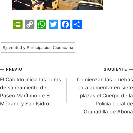
Pr
C
W
T
F
C
in
o
h
w
a
o
tF
p
at
itt
c
m
Tags
#
juventud y Participacion Ciudadana
ri
y
s
er
e
p
de
e
Li
A
b
ar
Entradas:
n
n
p
o
tir
Navegación
PREVIO
SIGUIENTE
dl
k
p
o
El Cabildo inicia las obras
Comienzan las pruebas
de
de saneamiento del
para aumentar en siete
y
k
entradas
Paseo Marítimo de El
plazas el Cuerpo de la
Médano y San Isidro
Policía Local de
Granadilla de Abona