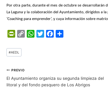
Por otra parte, durante el mes de octubre se desarrollarán d
La Laguna y la colaboración del Ayuntamiento, dirigidos a la
‘Coaching para emprender’, y cuya información sobre matrícu
Pr
C
W
T
F
C
in
o
h
w
a
o
tF
p
at
itt
c
m
Tags
#
AEDL
ri
y
s
er
e
p
de
e
Li
A
b
ar
Entradas:
n
n
p
o
tir
Navegación
PREVIO
dl
k
p
o
El Ayuntamiento organiza su segunda limpieza del
de
litoral y del fondo pesquero de Los Abrigos
y
k
entradas