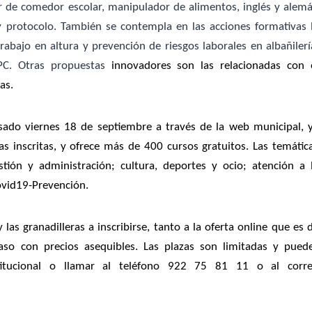
iar de comedor escolar, manipulador de alimentos, inglés y alem
 y protocolo. También se contempla en las acciones formativas 
rabajo en altura y prevención de riesgos laborales en albañilerí
TPC. Otras propuestas
innovadores son las relacionadas con 
as.
asado viernes 18 de septiembre a través de la web municipal, 
s inscritas, y ofrece más de 400 cursos gratuitos. Las temátic
tión y administración; cultura, deportes y ocio; atención a 
Covid19-Prevención.
las granadilleras a inscribirse, tanto a la oferta online que es 
caso con precios asequibles. Las plazas son limitadas y pued
titucional o
llamar al teléfono 922 75 81 11 o al corr