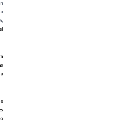
án
la
a,
el
ya
as
la
de
es
eo