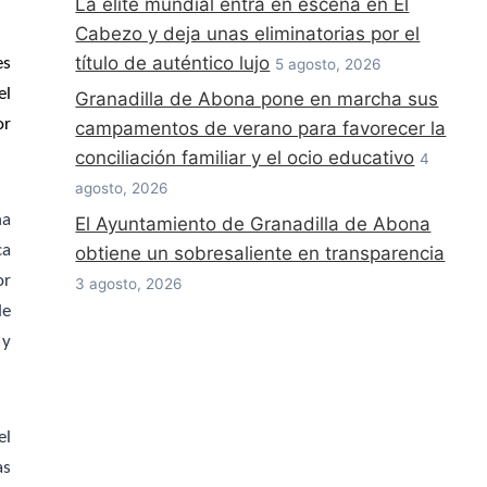
La élite mundial entra en escena en El
Cabezo y deja unas eliminatorias por el
título de auténtico lujo
es
5 agosto, 2026
el
Granadilla de Abona pone en marcha sus
or
campamentos de verano para favorecer la
conciliación familiar y el ocio educativo
4
agosto, 2026
ha
El Ayuntamiento de Granadilla de Abona
ca
obtiene un sobresaliente en transparencia
or
3 agosto, 2026
de
 y
el
as