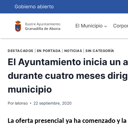
Saltar
Gobierno abierto
al
Contenido
El Municipio
Corpor
DESTACADOS
|
EN PORTADA
|
NOTICIAS
|
SIN CATEGORÍA
El Ayuntamiento inicia un 
durante cuatro meses dirigi
municipio
Por
lalonso
22 septiembre, 2020
La oferta presencial ya ha comenzado y l