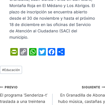
Montaña Roja en El Médano y Los Abrigos. El
plazo de inscripción se encuentra abierto
desde el 30 de noviembre y hasta el próximo
18 de diciembre en las oficinas del Servicio
de Atención al Ciudadano (SAC) del
municipio.
Pr
C
W
T
F
C
in
o
h
w
a
o
tF
p
at
itt
c
m
Tags
#
Educación
ri
y
s
er
e
p
de
e
Li
A
b
ar
Entradas:
n
n
p
o
tir
Navegación
PREVIO
SIGUIENTE
dl
k
p
o
El programa ‘Senderiza-t’
En Granadilla de Abona
de
traslada a una treintena
hubo música, castañas y
y
k