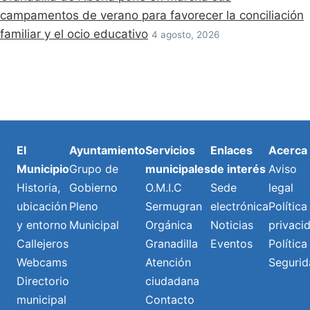
campamentos de verano para favorecer la conciliación
familiar y el ocio educativo
4 agosto, 2026
El
Ayuntamiento
Servicios
Enlaces
Acerca
Municipio
Grupo de
municipales
de interés
Aviso
Historia,
Gobierno
O.M.I.C
Sede
legal
ubicación
Pleno
Sermugran
electrónica
Política
y entorno
Municipal
Orgánica
Noticias
privaci
Callejeros
Granadilla
Eventos
Política
Webcams
Atención
Segurid
Directorio
ciudadana
municipal
Contacto