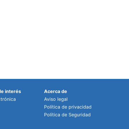
estabilización de 181 empleados
públicos
Por
prensa
3 enero, 2025
de interés
Acerca de
trónica
Aviso legal
Política de privacidad
Política de Seguridad