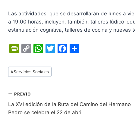
Las actividades, que se desarrollarán de lunes a vie
a 19.00 horas, incluyen, también, talleres lúdico-e
estimulación cognitiva, talleres de cocina y nuevas t
Pr
C
W
T
F
C
in
o
h
w
a
o
tF
p
at
itt
c
m
Tags
#
Servicios Sociales
ri
y
s
er
e
p
de
e
Li
A
b
ar
Entradas:
n
n
p
o
tir
Navegación
PREVIO
dl
k
p
o
La XVI edición de la Ruta del Camino del Hermano
de
Pedro se celebra el 22 de abril
y
k
entradas