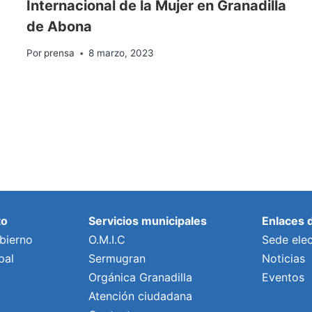
Internacional de la Mujer en Granadilla
de Abona
Por
prensa
8 marzo, 2023
to
Servicios municipales
Enlaces 
bierno
O.M.I.C
Sede elec
pal
Sermugran
Noticias
Orgánica Granadilla
Eventos
Atención ciudadana