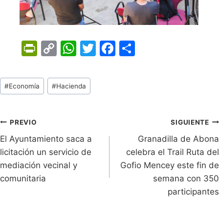
Pr
C
W
T
F
C
in
o
h
w
a
o
tF
p
at
itt
c
m
Tags
#
Economía
#
Hacienda
ri
y
s
er
e
p
de
e
Li
A
b
ar
Entradas:
n
n
p
o
tir
Navegación
PREVIO
SIGUIENTE
dl
k
p
o
El Ayuntamiento saca a
Granadilla de Abona
de
licitación un servicio de
celebra el Trail Ruta del
y
k
entradas
mediación vecinal y
Gofio Mencey este fin de
comunitaria
semana con 350
participantes