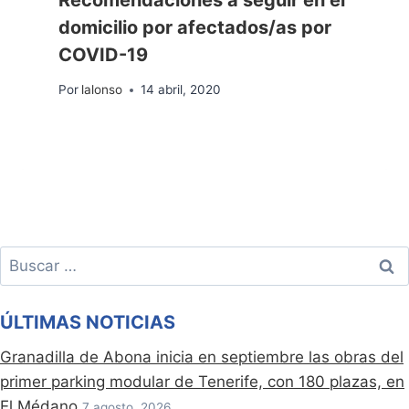
domicilio por afectados/as por
COVID-19
Por
lalonso
14 abril, 2020
Buscar:
ÚLTIMAS NOTICIAS
Granadilla de Abona inicia en septiembre las obras del
primer parking modular de Tenerife, con 180 plazas, en
El Médano
7 agosto, 2026