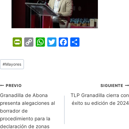
Pr
C
W
T
F
C
in
o
h
w
a
o
tF
p
at
itt
c
m
Tags
#
Mayores
ri
y
s
er
e
p
de
e
Li
A
b
ar
Entradas:
n
n
p
o
tir
Navegación
PREVIO
SIGUIENTE
dl
k
p
o
Granadilla de Abona
TLP Granadilla cierra con
de
presenta alegaciones al
éxito su edición de 2024
y
k
entradas
borrador de
procedimiento para la
declaración de zonas