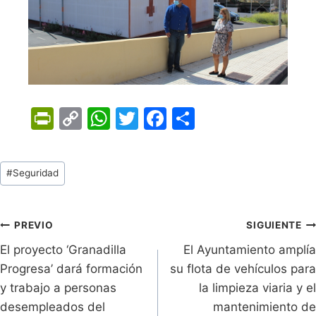
Pr
C
W
T
F
C
in
o
h
w
a
o
tF
p
at
itt
c
m
Tags
#
Seguridad
ri
y
s
er
e
p
de
e
Li
A
b
ar
Entradas:
n
n
p
o
tir
Navegación
PREVIO
SIGUIENTE
dl
k
p
o
El proyecto ‘Granadilla
El Ayuntamiento amplía
de
Progresa’ dará formación
su flota de vehículos para
y
k
entradas
y trabajo a personas
la limpieza viaria y el
desempleados del
mantenimiento de