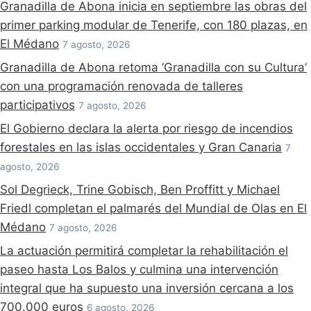
Granadilla de Abona inicia en septiembre las obras del
primer parking modular de Tenerife, con 180 plazas, en
El Médano
7 agosto, 2026
Granadilla de Abona retoma ‘Granadilla con su Cultura’
con una programación renovada de talleres
participativos
7 agosto, 2026
El Gobierno declara la alerta por riesgo de incendios
forestales en las islas occidentales y Gran Canaria
7
agosto, 2026
Sol Degrieck, Trine Gobisch, Ben Proffitt y Michael
Friedl completan el palmarés del Mundial de Olas en El
Médano
7 agosto, 2026
La actuación permitirá completar la rehabilitación el
paseo hasta Los Balos y culmina una intervención
integral que ha supuesto una inversión cercana a los
700.000 euros
6 agosto, 2026