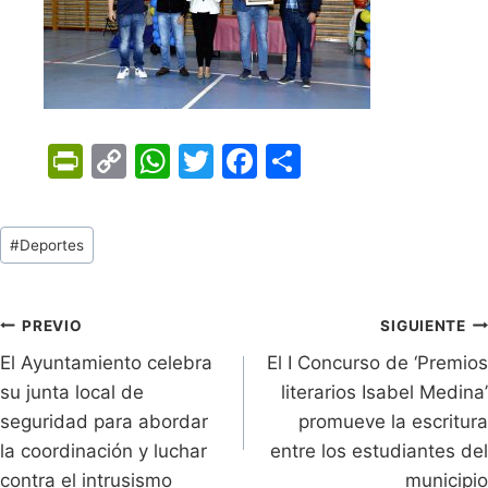
Pr
C
W
T
F
C
in
o
h
w
a
o
tF
p
at
itt
c
m
Tags
#
Deportes
ri
y
s
er
e
p
de
e
Li
A
b
ar
Entradas:
n
n
p
o
tir
Navegación
PREVIO
SIGUIENTE
dl
k
p
o
El Ayuntamiento celebra
El I Concurso de ‘Premios
de
su junta local de
literarios Isabel Medina’
y
k
entradas
seguridad para abordar
promueve la escritura
la coordinación y luchar
entre los estudiantes del
contra el intrusismo
municipio