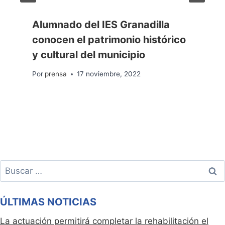
Alumnado del IES Granadilla
conocen el patrimonio histórico
y cultural del municipio
Por
prensa
17 noviembre, 2022
Buscar:
ÚLTIMAS NOTICIAS
La actuación permitirá completar la rehabilitación el