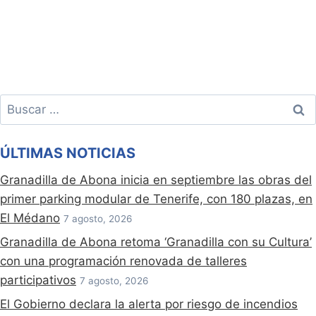
Buscar:
ÚLTIMAS NOTICIAS
Granadilla de Abona inicia en septiembre las obras del
primer parking modular de Tenerife, con 180 plazas, en
El Médano
7 agosto, 2026
Granadilla de Abona retoma ‘Granadilla con su Cultura’
con una programación renovada de talleres
participativos
7 agosto, 2026
El Gobierno declara la alerta por riesgo de incendios