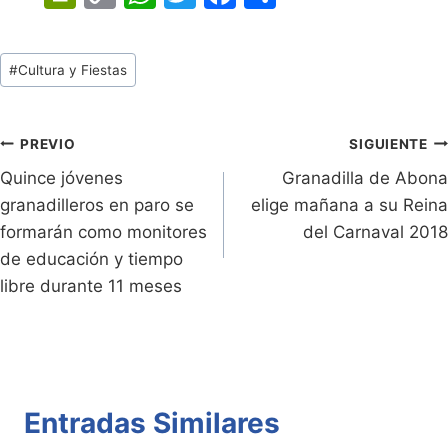
in
o
h
w
a
o
tF
p
at
itt
c
m
Tags
#
Cultura y Fiestas
ri
y
s
er
e
p
de
e
Li
A
b
ar
Entradas:
n
n
p
o
tir
Navegación
PREVIO
SIGUIENTE
dl
k
p
o
Quince jóvenes
Granadilla de Abona
de
granadilleros en paro se
elige mañana a su Reina
y
k
entradas
formarán como monitores
del Carnaval 2018
de educación y tiempo
libre durante 11 meses
Entradas Similares