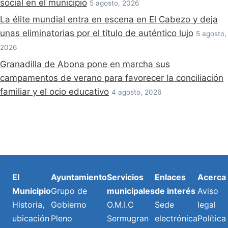
social en el municipio
5 agosto, 2026
La élite mundial entra en escena en El Cabezo y deja
unas eliminatorias por el título de auténtico lujo
5 agosto,
2026
Granadilla de Abona pone en marcha sus
campamentos de verano para favorecer la conciliación
familiar y el ocio educativo
4 agosto, 2026
El
Ayuntamiento
Servicios
Enlaces
Acerca
Municipio
Grupo de
municipales
de interés
Aviso
Historia,
Gobierno
O.M.I.C
Sede
legal
ubicación
Pleno
Sermugran
electrónica
Política