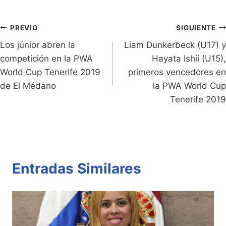
e
Li
A
b
ar
Entradas:
n
n
p
o
tir
Navegación
PREVIO
SIGUIENTE
dl
k
p
o
Los júnior abren la
Liam Dunkerbeck (U17) y
de
competición en la PWA
Hayata Ishii (U15),
y
k
entradas
World Cup Tenerife 2019
primeros vencedores en
de El Médano
la PWA World Cup
Tenerife 2019
Entradas Similares