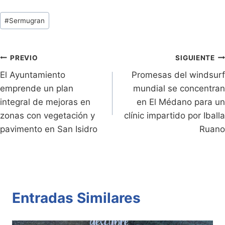
tF
p
at
itt
c
m
Tags
#
Sermugran
ri
y
s
er
e
p
de
e
Li
A
b
ar
Entradas:
n
n
p
o
tir
Navegación
PREVIO
SIGUIENTE
dl
k
p
o
El Ayuntamiento
Promesas del windsurf
de
emprende un plan
mundial se concentran
y
k
entradas
integral de mejoras en
en El Médano para un
zonas con vegetación y
clínic impartido por Iballa
pavimento en San Isidro
Ruano
Entradas Similares