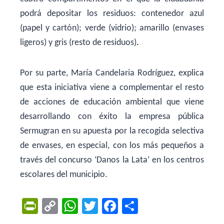
podrá depositar los residuos: contenedor azul
(papel y cartón); verde (vidrio); amarillo (envases
ligeros) y gris (resto de residuos)
.
Por su parte, María Candelaria Rodríguez, explica
que esta iniciativa viene a complementar el resto
de acciones de educación ambiental que viene
desarrollando con éxito la empresa pública
Sermugran en su apuesta por la recogida selectiva
de envases, en especial, con los más pequeños a
través del concurso ‘Danos la Lata’ en los centros
escolares del municipio.
Pr
C
W
T
F
C
in
o
h
w
a
o