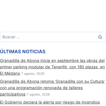
Buscar:
ÚLTIMAS NOTICIAS
Granadilla de Abona inicia en septiembre las obras del
primer parking modular de Tenerife, con 180 plazas, en
El Médano
7 agosto, 2026
Granadilla de Abona retoma ‘Granadilla con su Cultura’
con una programación renovada de talleres
participativos
7 agosto, 2026
El Gobierno declara la alerta por riesgo de incendios