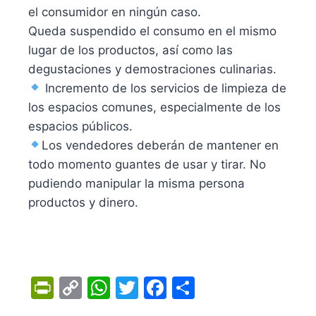
el consumidor en ningún caso.
Queda suspendido el consumo en el mismo
lugar de los productos, así como las
degustaciones y demostraciones culinarias.
Incremento de los servicios de limpieza de
los espacios comunes, especialmente de los
espacios públicos.
Los vendedores deberán de mantener en
todo momento guantes de usar y tirar. No
pudiendo manipular la misma persona
productos y dinero.
Pr
C
W
T
F
C
in
o
h
w
a
o