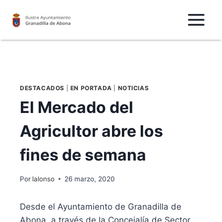
Saltar
al
Contenido
DESTACADOS
|
EN PORTADA
|
NOTICIAS
El Mercado del
Agricultor abre los
fines de semana
Por
lalonso
26 marzo, 2020
Desde el Ayuntamiento de Granadilla de
Abona, a través de la Concejalía de Sector