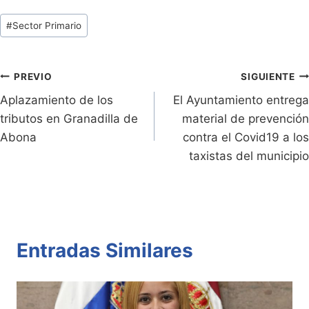
tF
p
at
itt
c
m
Tags
#
Sector Primario
ri
y
s
er
e
p
de
e
Li
A
b
ar
Entradas:
n
n
p
o
tir
Navegación
PREVIO
SIGUIENTE
dl
k
p
o
Aplazamiento de los
El Ayuntamiento entrega
de
tributos en Granadilla de
material de prevención
y
k
entradas
Abona
contra el Covid19 a los
taxistas del municipio
Entradas Similares