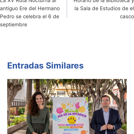
dl
k
p
o
La XV Ruta Nocturna al
Horario de la Biblioteca y
de
antiguo Ere del Hermano
la Sala de Estudios de el
y
k
entradas
Pedro se celebra el 6 de
casco
septiembre
Entradas Similares