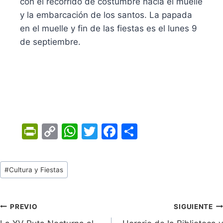
con el recorrido de costumbre hacia el muelle
y la embarcación de los santos. La papada
en el muelle y fin de las fiestas es el lunes 9
de septiembre.
Pr
C
W
T
F
C
in
o
h
w
a
o
tF
p
at
itt
c
m
Tags
#
Cultura y Fiestas
ri
y
s
er
e
p
de
e
Li
A
b
ar
Entradas:
n
n
p
o
tir
Navegación
PREVIO
SIGUIENTE