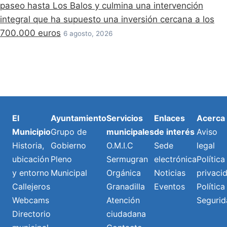
paseo hasta Los Balos y culmina una intervención
integral que ha supuesto una inversión cercana a los
700.000 euros
6 agosto, 2026
El
Ayuntamiento
Servicios
Enlaces
Acerca
Municipio
Grupo de
municipales
de interés
Aviso
Historia,
Gobierno
O.M.I.C
Sede
legal
ubicación
Pleno
Sermugran
electrónica
Política
y entorno
Municipal
Orgánica
Noticias
privaci
Callejeros
Granadilla
Eventos
Política
Webcams
Atención
Segurid
Directorio
ciudadana