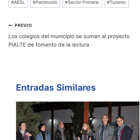
#
AEDL
#
Patrimonio
#
Sector Primario
#
Turismo
ri
y
s
er
e
p
de
e
Li
A
b
ar
Entradas:
n
n
p
o
tir
Navegación
PREVIO
dl
k
p
o
Los colegios del municipio se suman al proyecto
de
PIALTE de fomento de la lectura
y
k
entradas
Entradas Similares