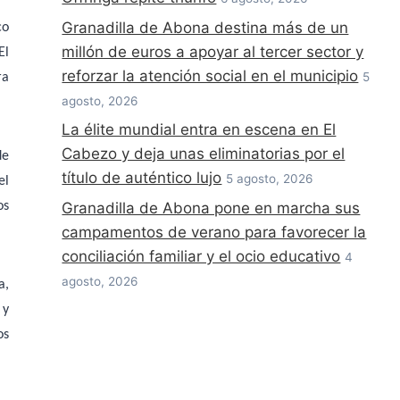
Granadilla de Abona destina más de un
co
millón de euros a apoyar al tercer sector y
El
reforzar la atención social en el municipio
5
ra
agosto, 2026
La élite mundial entra en escena en El
Cabezo y deja unas eliminatorias por el
de
título de auténtico lujo
5 agosto, 2026
el
os
Granadilla de Abona pone en marcha sus
campamentos de verano para favorecer la
conciliación familiar y el ocio educativo
4
agosto, 2026
a,
 y
os