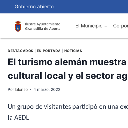
Saltar
Gobierno abierto
al
Contenido
El Municipio
Corpor
DESTACADOS
|
EN PORTADA
|
NOTICIAS
El turismo alemán muestra 
cultural local y el sector ag
Por
lalonso
4 marzo, 2022
Un grupo de visitantes participó en una ex
la AEDL