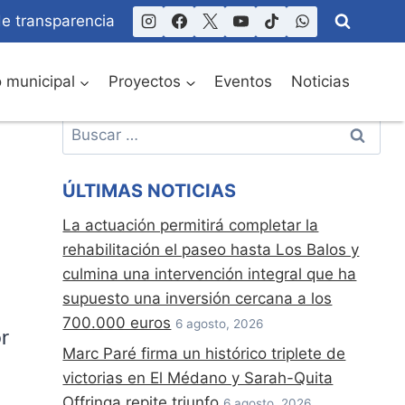
de transparencia
o municipal
Proyectos
Eventos
Noticias
Buscar:
ÚLTIMAS NOTICIAS
La actuación permitirá completar la
rehabilitación el paseo hasta Los Balos y
culmina una intervención integral que ha
supuesto una inversión cercana a los
700.000 euros
6 agosto, 2026
r
Marc Paré firma un histórico triplete de
victorias en El Médano y Sarah-Quita
Offringa repite triunfo
6 agosto, 2026