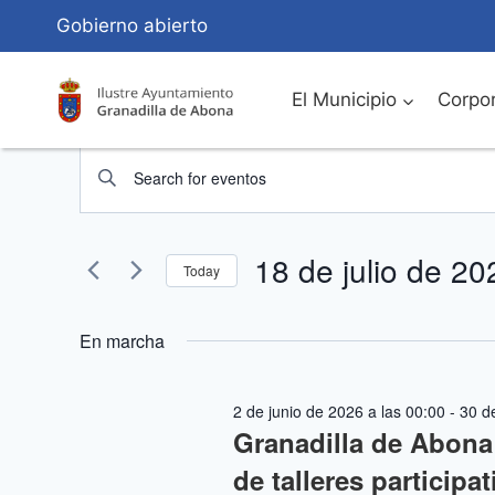
Saltar
Gobierno abierto
al
Contenido
El Municipio
Corpor
Eventos
Navegación
Introduce
de
la
for
palabra
búsqueda
18 de julio de 20
18
clave.
Today
Busca
y
Seleccionar
de
Eventos
fecha.
En marcha
vistas
para
julio
la
de
2 de junio de 2026 a las 00:00
-
30 de
palabra
de
Granadilla de Abon
Eventos
clave.
de talleres particip
2026