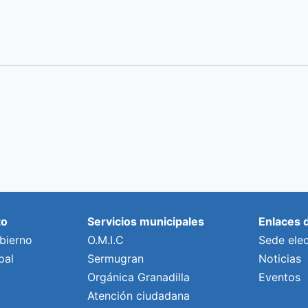
to
Servicios municipales
Enlaces 
bierno
O.M.I.C
Sede elec
pal
Sermugran
Noticias
Orgánica Granadilla
Eventos
Atención ciudadana