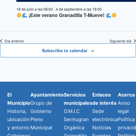
18 de julio a las 08:00
-
4 de septiembre a las 19:00
¡Este verano Granadilla T-Mueve!
Día anterior
Siguiente día
Subscribe to calendar
El
Ayuntamiento
Servicios
Enlaces
Acerca
Municipio
Grupo de
municipales
de interés
Aviso
Historia,
Gobierno
O.M.I.C
Sede
legal
ubicación
Pleno
Sermugran
electrónica
Política
y entorno
Municipal
Orgánica
Noticias
privaci
Callejeros
Granadilla
Eventos
Política