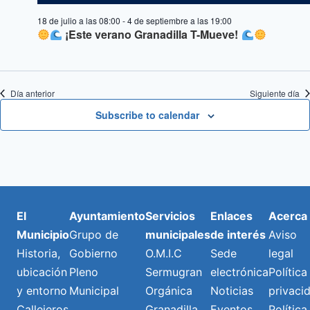
18 de julio a las 08:00
-
4 de septiembre a las 19:00
¡Este verano Granadilla T-Mueve!
Día anterior
Siguiente día
Subscribe to calendar
El
Ayuntamiento
Servicios
Enlaces
Acerca
Municipio
Grupo de
municipales
de interés
Aviso
Historia,
Gobierno
O.M.I.C
Sede
legal
ubicación
Pleno
Sermugran
electrónica
Política
y entorno
Municipal
Orgánica
Noticias
privaci
Callejeros
Granadilla
Eventos
Política