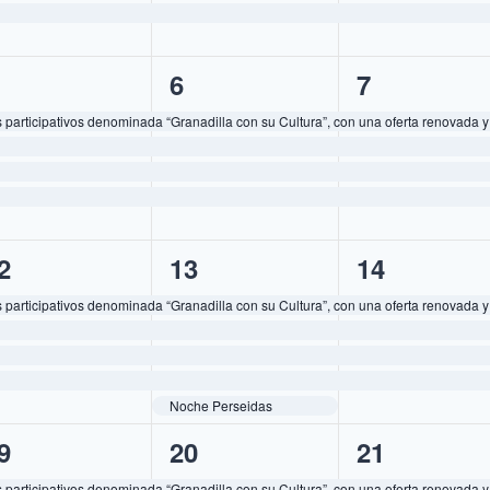
4
4
6
7
ventos,
eventos,
eventos,
participativos denominada “Granadilla con su Cultura”, con una oferta renovada y
5
4
2
13
14
ventos,
eventos,
eventos,
participativos denominada “Granadilla con su Cultura”, con una oferta renovada y
Noche Perseidas
4
4
9
20
21
ventos,
eventos,
eventos,
participativos denominada “Granadilla con su Cultura”, con una oferta renovada y