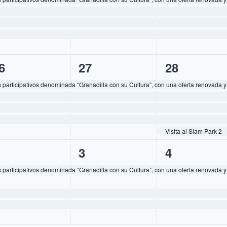
4
5
6
27
28
ventos,
eventos,
eventos,
participativos denominada “Granadilla con su Cultura”, con una oferta renovada y
Visita al Siam Park 2
3
3
3
4
ventos,
eventos,
eventos,
participativos denominada “Granadilla con su Cultura”, con una oferta renovada y