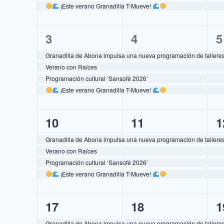
¡Este verano Granadilla T-Mueve!
4
4
4
3
4
5
eventos,
eventos,
e
Granadilla de Abona impulsa una nueva programación de talleres 
Verano con Raíces
Programación cultural ‘Sansofé 2026’
¡Este verano Granadilla T-Mueve!
4
4
4
10
11
1
eventos,
eventos,
e
Granadilla de Abona impulsa una nueva programación de talleres 
Verano con Raíces
Programación cultural ‘Sansofé 2026’
¡Este verano Granadilla T-Mueve!
4
4
4
17
18
1
eventos,
eventos,
e
Granadilla de Abona impulsa una nueva programación de talleres 