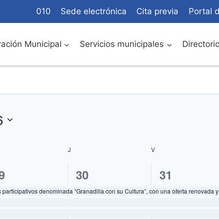
010
Sede electrónica
Cita previa
Portal 
ación Municipal
Servicios municipales
Directori
6
RCOLES
J
JUEVES
V
VIERNES
4
4
9
30
31
ventos,
eventos,
eventos,
participativos denominada “Granadilla con su Cultura”, con una oferta renovada y