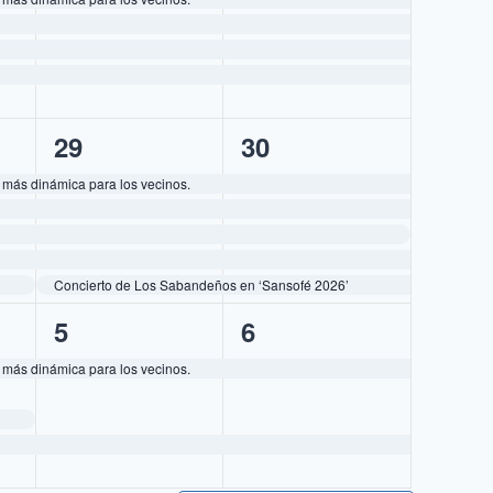
5
5
29
30
eventos,
eventos,
 más dinámica para los vecinos.
Concierto de Los Sabandeños en ‘Sansofé 2026’
2
2
5
6
eventos,
eventos,
 más dinámica para los vecinos.