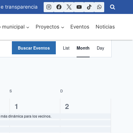
de transparencia
o municipal
Proyectos
Eventos
Noticias
Navegación
Buscar Eventos
List
Month
Day
de
vistas
de
Evento
S
SÁBADO
D
DOMINGO
4
4
1
2
eventos,
eventos,
 más dinámica para los vecinos.