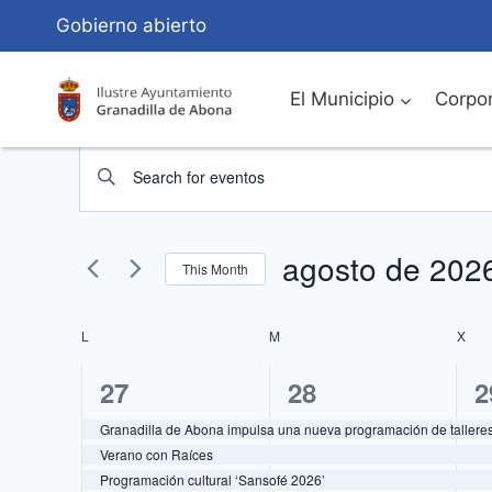
Saltar
Gobierno abierto
al
Contenido
El Municipio
Corpor
Eventos
Navegación
Introduce
de
la
palabra
búsqueda
agosto de 202
clave.
This Month
Busca
y
Seleccionar
Eventos
fecha.
L
LUNES
M
MARTES
X
MIÉ
Calendario
vistas
para
la
4
4
4
27
28
2
de
de
palabra
eventos,
eventos,
e
Granadilla de Abona impulsa una nueva programación de talleres 
Eventos
Eventos
clave.
Verano con Raíces
Programación cultural ‘Sansofé 2026’