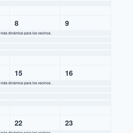
4
4
8
9
eventos,
eventos,
 más dinámica para los vecinos.
4
4
15
16
eventos,
eventos,
 más dinámica para los vecinos.
4
4
22
23
eventos,
eventos,
 más dinámica para los vecinos.