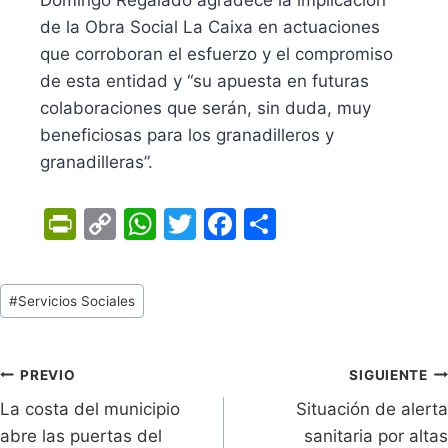
de la Obra Social La Caixa en actuaciones
que corroboran el esfuerzo y el compromiso
de esta entidad y “su apuesta en futuras
colaboraciones que serán, sin duda, muy
beneficiosas para los granadilleros y
granadilleras”.
Pr
C
W
T
F
C
in
o
h
w
a
o
tF
p
at
itt
c
m
Tags
#
Servicios Sociales
ri
y
s
er
e
p
de
e
Li
A
b
ar
Entradas:
n
n
p
o
tir
Navegación
PREVIO
SIGUIENTE
dl
k
p
o
La costa del municipio
Situación de alerta
de
abre las puertas del
sanitaria por altas
y
k