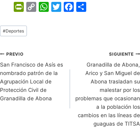
Pr
C
W
T
F
C
in
o
h
w
a
o
tF
p
at
itt
c
m
Tags
#
Deportes
ri
y
s
er
e
p
de
e
Li
A
b
ar
Entradas:
n
n
p
o
tir
Navegación
PREVIO
SIGUIENTE
dl
k
p
o
San Francisco de Asís es
Granadilla de Abona,
de
nombrado patrón de la
Arico y San Miguel de
y
k
entradas
Agrupación Local de
Abona trasladan su
Protección Civil de
malestar por los
Granadilla de Abona
problemas que ocasionan
a la población los
cambios en las líneas de
guaguas de TITSA