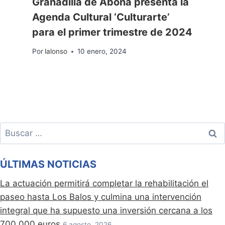
Granadilla de Abona presenta la
Agenda Cultural ‘Culturarte’
para el primer trimestre de 2024
Por
lalonso
10 enero, 2024
Buscar:
ÚLTIMAS NOTICIAS
La actuación permitirá completar la rehabilitación el
paseo hasta Los Balos y culmina una intervención
integral que ha supuesto una inversión cercana a los
700.000 euros
6 agosto, 2026