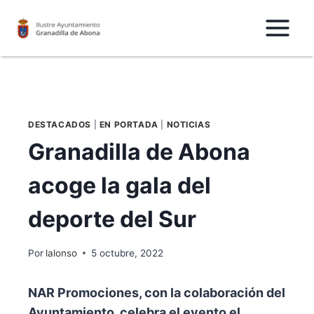
Saltar
al
Contenido
DESTACADOS
|
EN PORTADA
|
NOTICIAS
Granadilla de Abona
acoge la gala del
deporte del Sur
Por
lalonso
5 octubre, 2022
NAR Promociones, con la colaboración del
Ayuntamiento, celebra el evento el