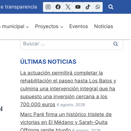
de transparencia
o municipal
Proyectos
Eventos
Noticias
Buscar:
ÚLTIMAS NOTICIAS
La actuación permitirá completar la
rehabilitación el paseo hasta Los Balos y
culmina una intervención integral que ha
supuesto una inversión cercana a los
700.000 euros
6 agosto, 2026
l
Marc Paré firma un histórico triplete de
victorias en El Médano y Sarah-Quita
Offringa repite triunfo
6 agosto, 2026