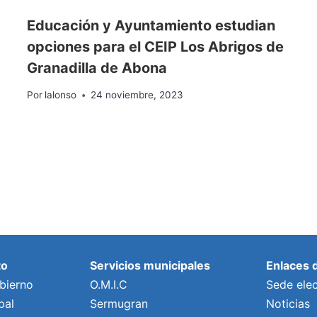
Educación y Ayuntamiento estudian
opciones para el CEIP Los Abrigos de
Granadilla de Abona
Por
lalonso
24 noviembre, 2023
to
Servicios municipales
Enlaces 
bierno
O.M.I.C
Sede elec
pal
Sermugran
Noticias