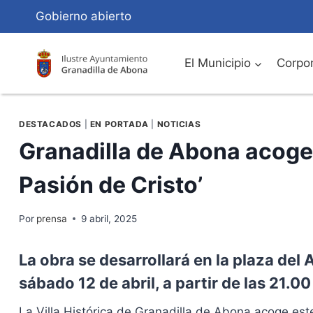
Saltar
Gobierno abierto
al
Contenido
El Municipio
Corpor
DESTACADOS
|
EN PORTADA
|
NOTICIAS
Granadilla de Abona acoge 
Pasión de Cristo’
Por
prensa
9 abril, 2025
La obra se desarrollará en la plaza del 
sábado 12 de abril, a partir de las 21.0
La Villa Histórica de Granadilla de Abona acoge est