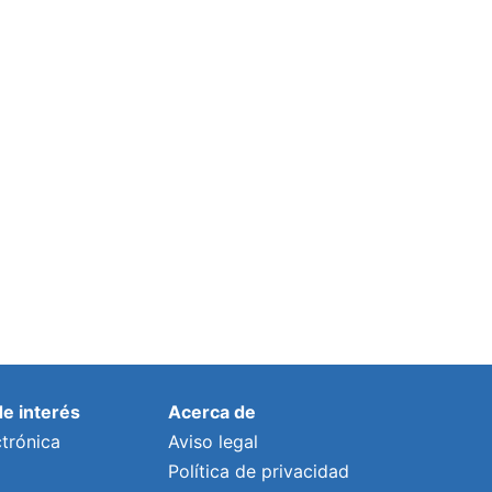
Granadilla de Abona arranca la XIII
Jornada de Enfermedades Raras en
Canarias de la mano de los
profesionales sanitarios
Por
lalonso
19 abril, 2023
de interés
Acerca de
trónica
Aviso legal
Política de privacidad