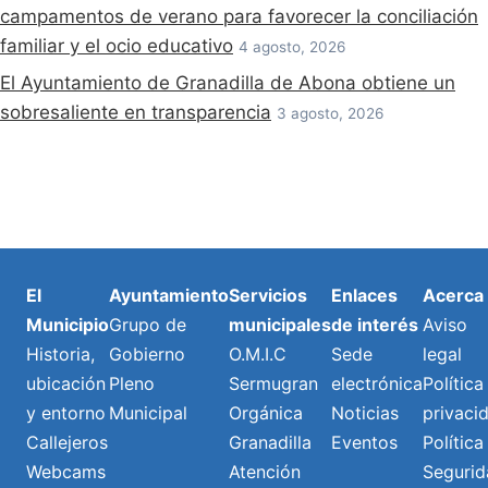
campamentos de verano para favorecer la conciliación
familiar y el ocio educativo
4 agosto, 2026
El Ayuntamiento de Granadilla de Abona obtiene un
sobresaliente en transparencia
3 agosto, 2026
El
Ayuntamiento
Servicios
Enlaces
Acerca
Municipio
Grupo de
municipales
de interés
Aviso
Historia,
Gobierno
O.M.I.C
Sede
legal
ubicación
Pleno
Sermugran
electrónica
Política
y entorno
Municipal
Orgánica
Noticias
privaci
Callejeros
Granadilla
Eventos
Política
Webcams
Atención
Segurid