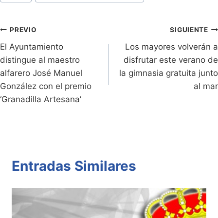
ri
y
s
er
e
p
de
e
Li
A
b
ar
Entradas:
n
n
p
o
tir
Navegación
PREVIO
SIGUIENTE
dl
k
p
o
El Ayuntamiento
Los mayores volverán a
de
distingue al maestro
disfrutar este verano de
y
k
entradas
alfarero José Manuel
la gimnasia gratuita junto
González con el premio
al mar
‘Granadilla Artesana’
Entradas Similares