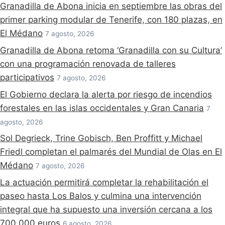
Granadilla de Abona inicia en septiembre las obras del
primer parking modular de Tenerife, con 180 plazas, en
El Médano
7 agosto, 2026
Granadilla de Abona retoma ‘Granadilla con su Cultura’
con una programación renovada de talleres
participativos
7 agosto, 2026
El Gobierno declara la alerta por riesgo de incendios
forestales en las islas occidentales y Gran Canaria
7
agosto, 2026
Sol Degrieck, Trine Gobisch, Ben Proffitt y Michael
Friedl completan el palmarés del Mundial de Olas en El
Médano
7 agosto, 2026
La actuación permitirá completar la rehabilitación el
paseo hasta Los Balos y culmina una intervención
integral que ha supuesto una inversión cercana a los
700.000 euros
6 agosto, 2026