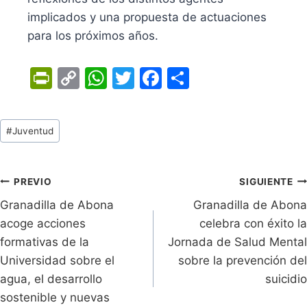
implicados y una propuesta de actuaciones
para los próximos años.
Pr
C
W
T
F
C
in
o
h
w
a
o
tF
p
at
itt
c
m
Tags
#
Juventud
ri
y
s
er
e
p
de
e
Li
A
b
ar
Entradas:
n
n
p
o
tir
Navegación
PREVIO
SIGUIENTE
dl
k
p
o
Granadilla de Abona
Granadilla de Abona
de
acoge acciones
celebra con éxito la
y
k
entradas
formativas de la
Jornada de Salud Mental
Universidad sobre el
sobre la prevención del
agua, el desarrollo
suicidio
sostenible y nuevas