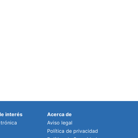
Ayuntamiento y ACUAES planifican y
coordinan las actuaciones proyectadas
en la costa
Por
lalonso
28 julio, 2023
de interés
Acerca de
trónica
Aviso legal
Política de privacidad