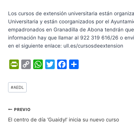
Los cursos de extensión universitaria están organiz
Universitaria y están coorganizados por el Ayuntam
empadronados en Granadilla de Abona tendrán que a
información hay que llamar al 922 319 616/26 o envia
en el siguiente enlace: ull.es/cursosdeextension
Pr
C
W
T
F
C
in
o
h
w
a
o
tF
p
at
itt
c
m
Tags
#
AEDL
ri
y
s
er
e
p
de
e
Li
A
b
ar
Entradas:
n
n
p
o
tir
Navegación
PREVIO
dl
k
p
o
El centro de día ‘Guaidyl’ inicia su nuevo curso
de
y
k