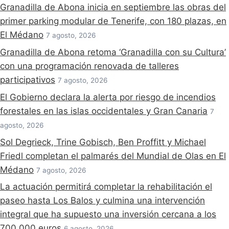
Granadilla de Abona inicia en septiembre las obras del
primer parking modular de Tenerife, con 180 plazas, en
El Médano
7 agosto, 2026
Granadilla de Abona retoma ‘Granadilla con su Cultura’
con una programación renovada de talleres
participativos
7 agosto, 2026
El Gobierno declara la alerta por riesgo de incendios
forestales en las islas occidentales y Gran Canaria
7
agosto, 2026
Sol Degrieck, Trine Gobisch, Ben Proffitt y Michael
Friedl completan el palmarés del Mundial de Olas en El
Médano
7 agosto, 2026
La actuación permitirá completar la rehabilitación el
paseo hasta Los Balos y culmina una intervención
integral que ha supuesto una inversión cercana a los
700.000 euros
6 agosto, 2026