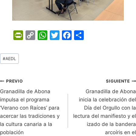
Pr
C
W
T
F
C
in
o
h
w
a
o
tF
p
at
itt
c
m
Tags
#
AEDL
ri
y
s
er
e
p
de
e
Li
A
b
ar
Entradas:
n
n
p
o
tir
Navegación
PREVIO
SIGUIENTE
dl
k
p
o
Granadilla de Abona
Granadilla de Abona
de
impulsa el programa
inicia la celebración del
y
k
entradas
‘Verano con Raíces’ para
Día del Orgullo con la
acercar las tradiciones y
lectura del manifiesto y el
la cultura canaria a la
izado de la bandera
población
arcoíris en el