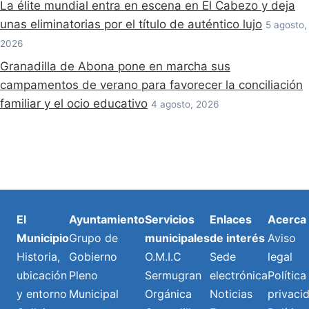
La élite mundial entra en escena en El Cabezo y deja
unas eliminatorias por el título de auténtico lujo
5 agosto,
2026
Granadilla de Abona pone en marcha sus
campamentos de verano para favorecer la conciliación
familiar y el ocio educativo
4 agosto, 2026
El
Ayuntamiento
Servicios
Enlaces
Acerca
Municipio
Grupo de
municipales
de interés
Aviso
Historia,
Gobierno
O.M.I.C
Sede
legal
ubicación
Pleno
Sermugran
electrónica
Política
y entorno
Municipal
Orgánica
Noticias
privaci