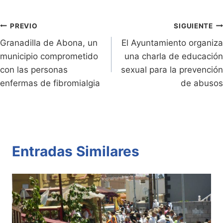
e
Li
A
b
ar
Entradas:
n
n
p
o
tir
Navegación
PREVIO
SIGUIENTE
dl
k
p
o
Granadilla de Abona, un
El Ayuntamiento organiza
de
municipio comprometido
una charla de educación
y
k
entradas
con las personas
sexual para la prevención
enfermas de fibromialgia
de abusos
Entradas Similares