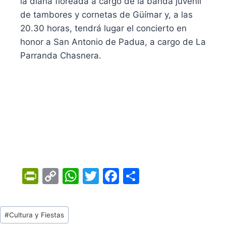
la diana floreada a cargo de la banda juvenil
de tambores y cornetas de Güímar y, a las
20.30 horas, tendrá lugar el concierto en
honor a San Antonio de Padua, a cargo de La
Parranda Chasnera.
Pr
C
W
T
F
C
in
o
h
w
a
o
tF
p
at
itt
c
m
Tags
#
Cultura y Fiestas
ri
y
s
er
e
p
de