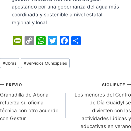
apostando por una gobernanza del agua más
coordinada y sostenible a nivel estatal,
regional y local.
Pr
C
W
T
F
C
in
o
h
w
a
o
tF
p
at
itt
c
m
Tags
#
Obras
#
Servicios Municipales
ri
y
s
er
e
p
de
e
Li
A
b
ar
Entradas:
n
n
p
o
tir
Navegación
PREVIO
SIGUIENTE
dl
k
p
o
Granadilla de Abona
Los menores del Centro
de
refuerza su oficina
de Día Guaidyl se
y
k
entradas
técnica con otro acuerdo
divierten con las
con Gestur
actividades lúdicas y
educativas en verano