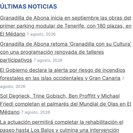
ÚLTIMAS NOTICIAS
Granadilla de Abona inicia en septiembre las obras del
primer parking modular de Tenerife, con 180 plazas, en
El Médano
7 agosto, 2026
Granadilla de Abona retoma ‘Granadilla con su Cultura’
con una programación renovada de talleres
participativos
7 agosto, 2026
El Gobierno declara la alerta por riesgo de incendios
forestales en las islas occidentales y Gran Canaria
7
agosto, 2026
Sol Degrieck, Trine Gobisch, Ben Proffitt y Michael
Friedl completan el palmarés del Mundial de Olas en El
Médano
7 agosto, 2026
La actuación permitirá completar la rehabilitación el
paseo hasta Los Balos y culmina una intervención