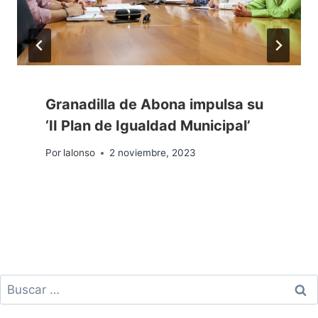
Granadilla de Abona impulsa su
‘II Plan de Igualdad Municipal’
Por
lalonso
2 noviembre, 2023
Buscar: