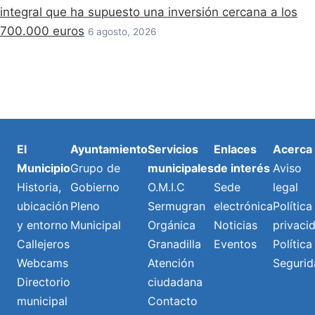
integral que ha supuesto una inversión cercana a los
700.000 euros
6 agosto, 2026
El
Ayuntamiento
Servicios
Enlaces
Acerca
Municipio
Grupo de
municipales
de interés
Aviso
Historia,
Gobierno
O.M.I.C
Sede
legal
ubicación
Pleno
Sermugran
electrónica
Política
y entorno
Municipal
Orgánica
Noticias
privaci
Callejeros
Granadilla
Eventos
Política
Webcams
Atención
Segurid
Directorio
ciudadana
municipal
Contacto